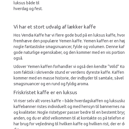
luksus både til
hverdag og fest.
Vi har et stort udvalg af lækker kaffe
Hos Vendia Kaffe har vi flere gode bud på en luksus kaffe, hvor vi 
fremhæve den populære Yemen kaffe. Yemen kaffen er en højkv
nogle fantastiske smagsnuancer, fylde og volumen. Denne kaffe
gode naturlige egenskaber, og den kommer med en vis portion so
også.
Udover Yemen kaffen forhandler vi også den kendte “Wild” Kopi
som faktisk i skrivende stund er verdens dyreste kaffe. Kaffen os
kommer med en masse historie, der indbyder til samtale, såvel s
smagsnuancer og en rund og fyldig aroma.
Friskristet kaffe er en luksus
Vi riser selv alt vores kaffe – både hverdagskaffen og luksuskaf
kaffebønner ristes individuelt og med hensyn til bønnernes nat
og kvaliteter. Nogle ristetyper passer bedre til en bestemt bry
anden, og du er altid velkommen til at kontakte os på telefon eller
har brug for vejledning til hvilken kaffe og hvilken rist, der er de