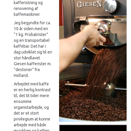
kafferistning og
renovering af
kaffemaskiner.
Jeg begyndte for ca.
10 år siden med en
“1 kg. Probatrister”
og en transportabel
kaffebar. Det har i
dag udviklet sig til en
stor håndlavet
Giesen kafferister m.
”destoner” fra
Holland.
Arbejdet med kaffe
er en herlig kontrast
til, det til tider mere
ensomme
organistarbejde, og
det er et stort
privilegium at kunne
arbejde med både
musikken og kaffen,