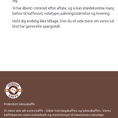
dig.
Vi har åbent i risteriet efter aftale, og vi kan imødekomme mange 
behov til kaffesort, ristetype, pakningsstørrelse og levering.
Hold dig endelig ikke tilbage, hvis du vil vide mere om vores luksu
blot har generelle spørgsmål.
Friskristet luksuskaffe
Vi rister selv alt vores kaffe – både hverdagskaffen og luksuskaffen. Vores
kaffebønner ristes individuelt og med hensyn til bønnernes naturlige