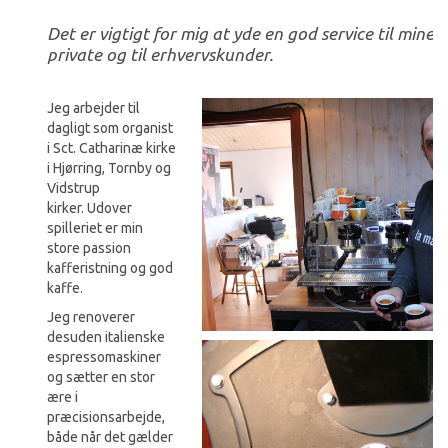
Det er vigtigt for mig at yde en god service til mine
private og til erhvervskunder.
Jeg arbejder til
dagligt som organist
i Sct. Catharinæ kirke
i Hjørring, Tornby og
Vidstrup
kirker. Udover
spilleriet er min
store passion
kafferistning og god
kaffe.
Jeg renoverer
desuden italienske
espressomaskiner
og sætter en stor
ære i
præcisionsarbejde,
både når det gælder