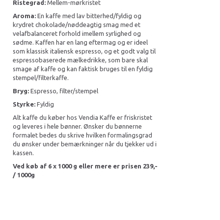
Ristegrad:
Mellem-mørkristet
Aroma:
En kaffe med lav bitterhed/fyldig og
krydret chokolade/nøddeagtig smag med et
velafbalanceret forhold imellem syrlighed og
sødme. Kaffen har en lang eftermag og er ideel
som klassisk italiensk espresso, og et godt valg til
espressobaserede mælkedrikke, som bare skal
smage af kaffe og kan faktisk bruges til en fyldig
stempel/filterkaffe.
Bryg:
Espresso, filter/stempel
Styrke:
Fyldig
Alt kaffe du køber hos Vendia Kaffe er friskristet
og leveres i hele bønner. Ønsker du bønnerne
formalet bedes du skrive hvilken formalingsgrad
du ønsker under bemærkninger når du tjekker ud i
kassen.
Ved køb af 6 x 1000 g eller mere er prisen 239,-
/ 1000g