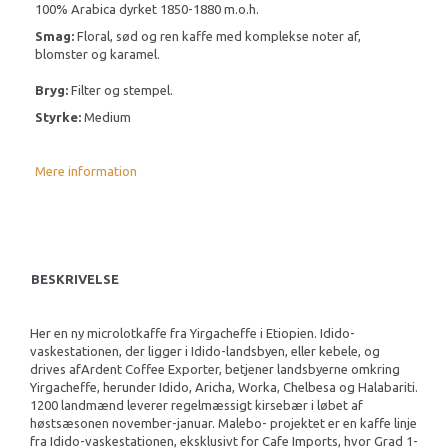
100% Arabica dyrket 1850-1880 m.o.h.
Smag:
Floral, sød og ren kaffe med komplekse noter af,
blomster og karamel.
Bryg:
Filter og stempel.
Styrke:
Medium
Mere information
BESKRIVELSE
Her en ny microlotkaffe fra Yirgacheffe i Etiopien. Idido-
vaskestationen, der ligger i Idido-landsbyen, eller kebele, og
drives afArdent Coffee Exporter, betjener landsbyerne omkring
Yirgacheffe, herunder Idido, Aricha, Worka, Chelbesa og Halabariti.
1200 landmænd leverer regelmæssigt kirsebær i løbet af
høstsæsonen november-januar. Malebo- projektet er en kaffe linje
fra Idido-vaskestationen, eksklusivt for Cafe Imports, hvor Grad 1-