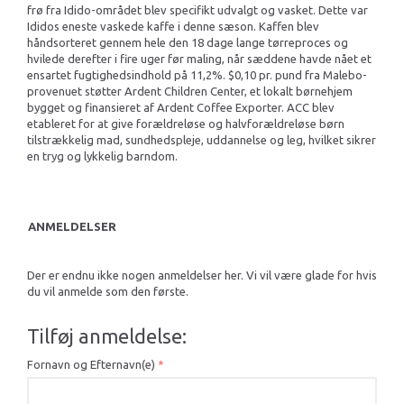
frø fra Idido-området blev specifikt udvalgt og vasket. Dette var
Ididos eneste vaskede kaffe i denne sæson. Kaffen blev
håndsorteret gennem hele den 18 dage lange tørreproces og
hvilede derefter i fire uger før maling, når sæddene havde nået et
ensartet fugtighedsindhold på 11,2%. $0,10 pr. pund fra Malebo-
provenuet støtter Ardent Children Center, et lokalt børnehjem
bygget og finansieret af Ardent Coffee Exporter. ACC blev
etableret for at give forældreløse og halvforældreløse børn
tilstrækkelig mad, sundhedspleje, uddannelse og leg, hvilket sikrer
en tryg og lykkelig barndom.
ANMELDELSER
Der er endnu ikke nogen anmeldelser her. Vi vil være glade for hvis
du vil anmelde som den første.
Tilføj anmeldelse:
Fornavn og Efternavn(e)