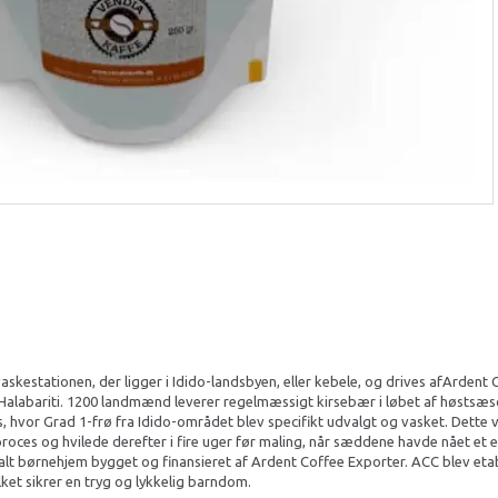
-vaskestationen, der ligger i Idido-landsbyen, eller kebele, og drives afArden
 Halabariti. 1200 landmænd leverer regelmæssigt kirsebær i løbet af høstsæ
ts, hvor Grad 1-frø fra Idido-området blev specifikt udvalgt og vasket. Dette
oces og hvilede derefter i fire uger før maling, når sæddene havde nået et e
alt børnehjem bygget og finansieret af Ardent Coffee Exporter. ACC blev eta
ket sikrer en tryg og lykkelig barndom.