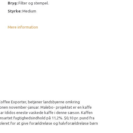
Bryg:
Filter og stempel.
Styrke:
Medium
Mere information
t Coffee Exporter, betjener landsbyerne omkring
sonen november-januar. Malebo- projektet er en kaffe
 var Ididos eneste vaskede kaffe i denne sæson. Kaffen
nsartet fugtighedsindhold på 11,2%. $0,10 pr. pund fra
bleret for at give forældreløse og halvforældreløse børn