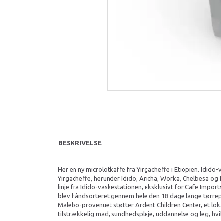
BESKRIVELSE
Her en ny microlotkaffe fra Yirgacheffe i Etiopien. Idido
Yirgacheffe, herunder Idido, Aricha, Worka, Chelbesa og
linje fra Idido-vaskestationen, eksklusivt for Cafe Impor
blev håndsorteret gennem hele den 18 dage lange tørrepr
Malebo-provenuet støtter Ardent Children Center, et lok
tilstrækkelig mad, sundhedspleje, uddannelse og leg, hvil