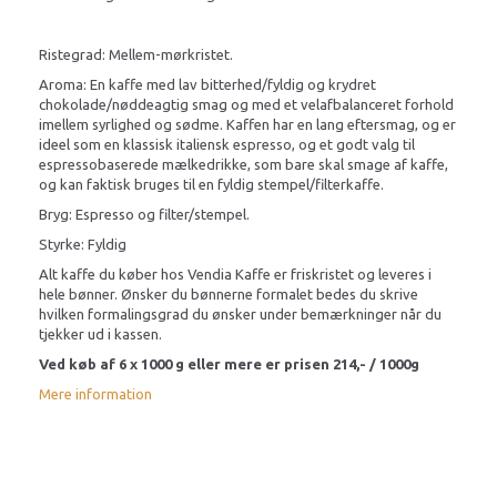
Ristegrad: Mellem-mørkristet.
Aroma: En kaffe med lav bitterhed/fyldig og krydret
chokolade/nøddeagtig smag og med et velafbalanceret forhold
imellem syrlighed og sødme. Kaffen har en lang eftersmag, og er
ideel som en klassisk italiensk espresso, og et godt valg til
espressobaserede mælkedrikke, som bare skal smage af kaffe,
og kan faktisk bruges til en fyldig stempel/filterkaffe.
Bryg: Espresso og filter/stempel.
Styrke: Fyldig
Alt kaffe du køber hos Vendia Kaffe er friskristet og leveres i
hele bønner. Ønsker du bønnerne formalet bedes du skrive
hvilken formalingsgrad du ønsker under bemærkninger når du
tjekker ud i kassen.
Ved køb af 6 x 1000 g eller mere er prisen 214,- / 1000g
Mere information