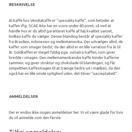
BESKRIVELSE
Al kaffe hos Vendiakaffe er ”speciality kaffe”, som betyder at
kaffen iflg. SCAE ikke har en score under 80 point, så ved at
handle hos er du altid garanteret kaffe af høj kvalitet uanset,
hvilken kaffe du vælger. Denne blanding består af speciality kaffer
fra Brasilien, indonesien og mellemamerika. Der udvælges altid, de
kaffer som smager bedst, da der altid er en lille variation fra år til
år. Guldkaffen er meget fyldig pga. sumatra-kaffen, som giver
bredde i smagen. Den mellemamerikanske kaffe binder kafferne
sammen, og giver struktur og chokolade til blandingen, og får
simpelthen kaffesmagen til at trænge bedre ud i mælken, da den
også har en lille smule syrlighed uden, det bliver ”uacceptabelt”.
ANMELDELSER
Der er endnu ikke nogen anmeldelser her. Vi vil være glade for hvis
du vil anmelde som den første.