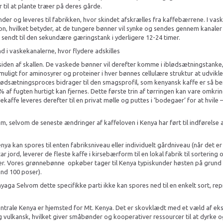
til at plante træer på deres gårde.
er og leveres til fabrikken, hvor skindet afskrælles fra kaffebærrene. I vas
n, hvilket betyder, at de tungere bønner vil synke og sendes gennem kanaler t
 sendt til den sekundære gæringstank i yderligere 12-24 timer.
d i vaskekanalerne, hvor flydere adskilles
siden af skallen. De vaskede bønner vil derefter komme i iblødsætningstanke
ligt for aminosyrer og proteiner i hver bønnes cellulære struktur at udvikle s
dsætningsproces bidrager til den smagsprofil, som kenyansk kaffe er så berø
% af fugten hurtigt kan fjernes. Dette første trin af tørringen kan vare omkri
affe leveres derefter til en privat mølle og puttes i ‘bodegaer’ for at hvile –
m, selvom de seneste ændringer af kaffeloven i Kenya har ført til indførelse
ya kan spores til enten fabriksniveau eller individuelt gårdniveau (når det er
ar jord, leverer de fleste kaffe i kirsebærform til en lokal fabrik til sorteri
cer. Vores grønnebønne opkøber tager til Kenya typiskunder høsten på grund a
end 100 poser).
inyaga Selvom dette specifikke parti ikke kan spores ned til en enkelt sort, r
 centrale Kenya er hjemsted for Mt. Kenya. Det er skovklædt med et væld af e
 vulkansk, hvilket giver småbønder og kooperativer ressourcer til at dyrke o