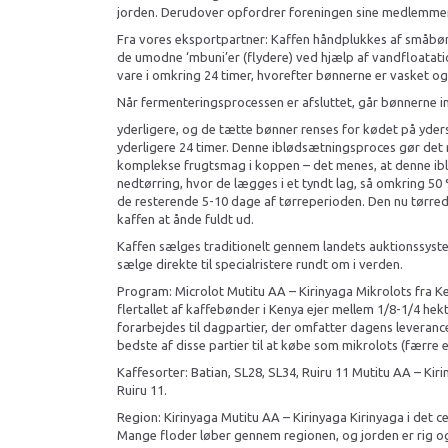
jorden. Derudover opfordrer foreningen sine medlemmer 
Fra vores eksportpartner: Kaffen håndplukkes af småbønd
de umodne ‘mbuni’er (flydere) ved hjælp af vandfloatatio
vare i omkring 24 timer, hvorefter bønnerne er vasket og
Når fermenteringsprocessen er afsluttet, går bønnerne in
yderligere, og de tætte bønner renses for kødet på yder
yderligere 24 timer. Denne iblødsætningsproces gør det mu
komplekse frugtsmag i koppen – det menes, at denne iblø
nedtørring, hvor de lægges i et tyndt lag, så omkring 50 
de resterende 5-10 dage af tørreperioden. Den nu tørredek
kaffen at ånde fuldt ud.
Kaffen sælges traditionelt gennem landets auktionssyste
sælge direkte til specialristere rundt om i verden.
Program: Microlot Mutitu AA – Kirinyaga Mikrolots fra Ken
flertallet af kaffebønder i Kenya ejer mellem 1/8-1/4 hekt
forarbejdes til dagpartier, der omfatter dagens leveran
bedste af disse partier til at købe som mikrolots (færre 
Kaffesorter: Batian, SL28, SL34, Ruiru 11 Mutitu AA – Kir
Ruiru 11.
Region: Kirinyaga Mutitu AA – Kirinyaga Kirinyaga i det
Mange floder løber gennem regionen, og jorden er rig og