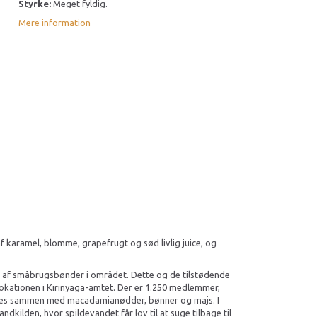
Styrke:
Meget fyldig.
Mere information
 karamel, blomme, grapefrugt og sød livlig juice, og
es af småbrugsbønder i området. Dette og de tilstødende
-lokationen i Kirinyaga-amtet. Der er 1.250 medlemmer,
dyrkes sammen med macadamianødder, bønner og majs. I
ilden, hvor spildevandet får lov til at suge tilbage til