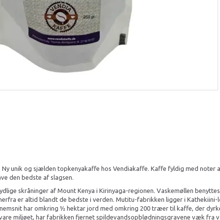
y unik og sjælden topkenyakaffe hos Vendiakaffe. Kaffe fyldig med noter af
have den bedste af slagsen.
sydlige skråninger af Mount Kenya i Kirinyaga-regionen. Vaskemøllen benytt
rfra er altid blandt de bedste i verden. Mutitu-fabrikken ligger i Kathekiini
gennemsnit har omkring ½ hektar jord med omkring 200 træer til kaffe, der 
e miljøet, har fabrikken fjernet spildevandsopblødningsgravene væk fra vandk