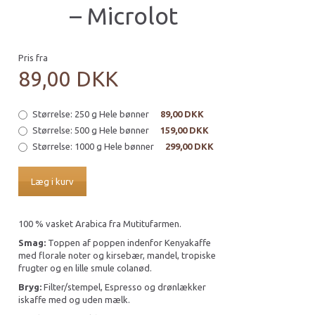
– Microlot
Pris fra
89,00 DKK
Størrelse:
250 g Hele bønner
89,00 DKK
Størrelse:
500 g Hele bønner
159,00 DKK
Størrelse:
1000 g Hele bønner
299,00 DKK
Læg i kurv
100 % vasket Arabica fra Mutitufarmen.
Smag:
Toppen af poppen indenfor Kenyakaffe
med florale noter og kirsebær, mandel, tropiske
frugter og en lille smule colanød.
Bryg:
Filter/stempel, Espresso og drønlækker
iskaffe med og uden mælk.