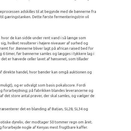
keprocessen adskilles til at begynde med de bønnerne fra
il gæringstanken. Dette første fermenteringstrin vil
, hvor de kan sidde under rent vand i så længe som
ig, hvilket resulterer i højere niveauer af surhed og
mt for .Bønnerne bliver lagt på african raised bed for
ng 6 timer, før bønnerne samles og lægges i tykkere lag i
 det er hævede celler lavet af hønsenet, som tillader
 af direkte handel, hvor bønder kan omgå auktionen og
 muligt), og er udvalgt som basis pokalscore. Fordi
ng og forarbejdning; på fabrikken blandes leverancerne og
f det store antal prøver, der skal samles, og vælger de
epræsenterer det en blanding af Batian, SL28, SL34 og
ksotiske dyreliv, der modtager 50 tommer regn om året.
g forarbejde nogle af Kenyas mest frugtbare kaffer.