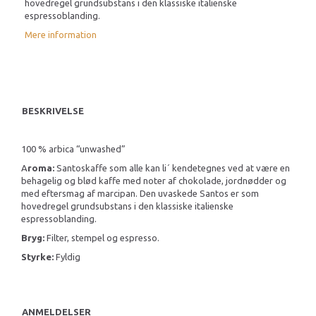
hovedregel grundsubstans i den klassiske italienske
espressoblanding.
Mere information
BESKRIVELSE
100 % arbica “unwashed”
A
roma:
Santoskaffe som alle kan li´ kendetegnes ved at være en
behagelig og blød kaffe med noter af chokolade, jordnødder og
med eftersmag af marcipan. Den uvaskede Santos er som
hovedregel grundsubstans i den klassiske italienske
espressoblanding.
Bryg:
Filter, stempel og espresso.
Styrke:
Fyldig
ANMELDELSER