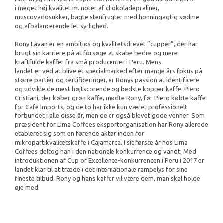
i meget høj kvalitet m. noter af chokoladepraliner,
muscovadosukker, bagte stenfrugter med honningagtig sødme
og afbalancerende let syrlighed.
Rony Lavan er en ambitiøs og kvalitetsdrevet ”cupper”, der har
brugt sin karriere på at forsøge at skabe bedre og mere
kraftfulde kaffer fra små producenter i Peru. Mens
landet er ved at blive et specialmarked efter mange års fokus på
større partier og certificeringer, er Ronys passion at identificere
og udvikle de mest højtscorende og bedste kopper kaffe. Piero
Cristiani, der køber grøn kaffe, mødte Rony, før Piero købte kaffe
for Cafe Imports, og de to har ikke kun været professionelt
forbundet i alle disse år, men de er også blevet gode venner. Som
præsident for Lima Coffees eksportorganisation har Rony allerede
etableret sig som en førende aktør inden for
mikropartikvalitetskaffe i Cajamarca. I sit første år hos Lima
Coffees deltog han i den nationale konkurrence og vandt; Med
introduktionen af ​​Cup of Excellence-konkurrencen i Peru i 2017 er
landet klar til at træde i det internationale rampelys for sine
fineste tilbud. Rony og hans kaffer vil være dem, man skal holde
øje med.