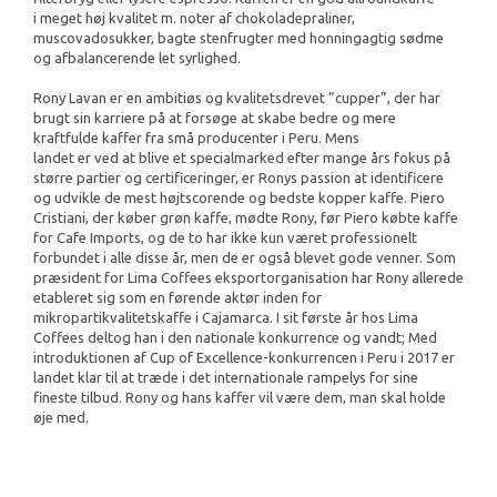
i meget høj kvalitet m. noter af chokoladepraliner,
muscovadosukker, bagte stenfrugter med honningagtig sødme
og afbalancerende let syrlighed.
Rony Lavan er en ambitiøs og kvalitetsdrevet ”cupper”, der har
brugt sin karriere på at forsøge at skabe bedre og mere
kraftfulde kaffer fra små producenter i Peru. Mens
landet er ved at blive et specialmarked efter mange års fokus på
større partier og certificeringer, er Ronys passion at identificere
og udvikle de mest højtscorende og bedste kopper kaffe. Piero
Cristiani, der køber grøn kaffe, mødte Rony, før Piero købte kaffe
for Cafe Imports, og de to har ikke kun været professionelt
forbundet i alle disse år, men de er også blevet gode venner. Som
præsident for Lima Coffees eksportorganisation har Rony allerede
etableret sig som en førende aktør inden for
mikropartikvalitetskaffe i Cajamarca. I sit første år hos Lima
Coffees deltog han i den nationale konkurrence og vandt; Med
introduktionen af ​​Cup of Excellence-konkurrencen i Peru i 2017 er
landet klar til at træde i det internationale rampelys for sine
fineste tilbud. Rony og hans kaffer vil være dem, man skal holde
øje med.