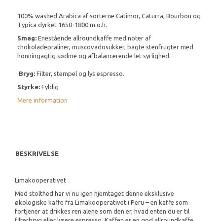
100% washed Arabica af sorterne Catimor, Caturra, Bourbon og
Typica dyrket 1650-1800 m.o.h.
Smag:
Enestående allroundkaffe med noter af
chokoladepraliner, muscovadosukker, bagte stenfrugter med
honningagtig sødme og afbalancerende let syrlighed.
Bryg:
Filter, stempel og lys espresso.
Styrke:
Fyldig
Mere information
BESKRIVELSE
Limakooperativet
Med stolthed har vi nu igen hjemtaget denne eksklusive
økologiske kaffe fra Limakooperativet i Peru – en kaffe som
fortjener at drikkes ren alene som den er, hvad enten du er til
filterbryg eller lysere espresso. Kaffen er en god allroundkaffe